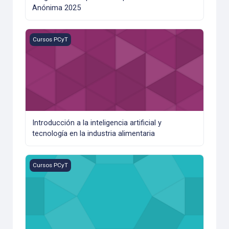
Anónima 2025
Introducción a la inteligencia artificial y tecnología en la ind
Cursos PCyT
Introducción a la inteligencia artificial y
tecnología en la industria alimentaria
Tecnología de helados
Cursos PCyT