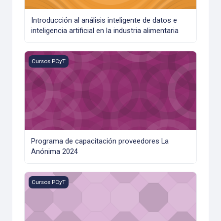
Introducción al análisis inteligente de datos e
inteligencia artificial en la industria alimentaria
Programa de capacitación proveedores La Anónima 2024
Cursos PCyT
Programa de capacitación proveedores La
Anónima 2024
Calidad nutricional de los alimentos
Cursos PCyT