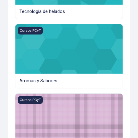
Tecnología de helados
Aromas y Sabores
Cursos PCyT
Aromas y Sabores
Adición y fortificación de alimentos
Cursos PCyT