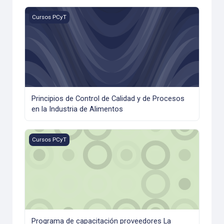
Principios de Control de Calidad y de Procesos en la Indust
Cursos PCyT
Principios de Control de Calidad y de Procesos
en la Industria de Alimentos
Programa de capacitación proveedores La Anónima 2025
Cursos PCyT
Programa de capacitación proveedores La