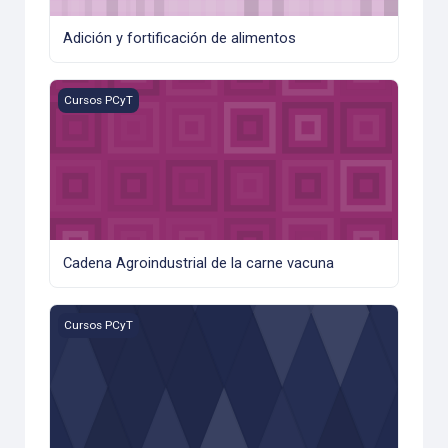
Adición y fortificación de alimentos
Cadena Agroindustrial de la carne vacuna
Cursos PCyT
Cadena Agroindustrial de la carne vacuna
Sport Foods
Cursos PCyT