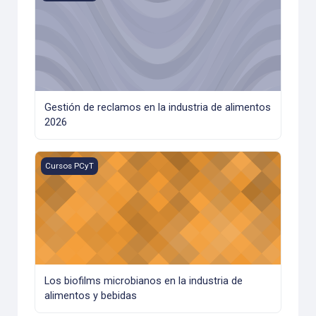
Gestión de reclamos en la industria de alimentos
2026
Los biofilms microbianos en la industria de alimentos y beb
Cursos PCyT
Los biofilms microbianos en la industria de
alimentos y bebidas