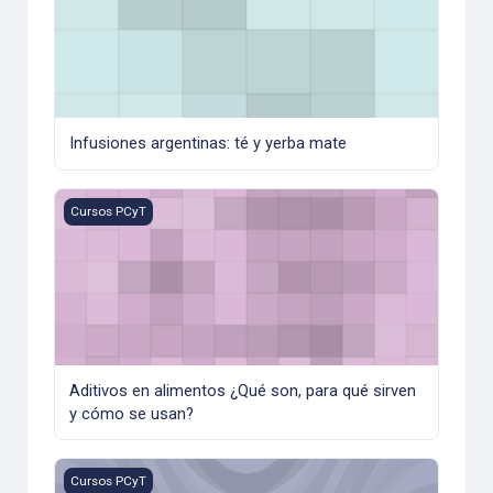
Infusiones argentinas: té y yerba mate
Aditivos en alimentos ¿Qué son, para qué sirven y cómo s
Cursos PCyT
Aditivos en alimentos ¿Qué son, para qué sirven
y cómo se usan?
Gestión de reclamos en la industria de alimentos 2026
Cursos PCyT