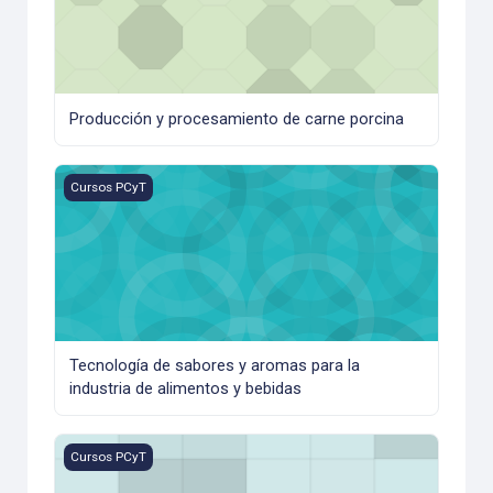
Producción y procesamiento de carne porcina
Tecnología de sabores y aromas para la industria de alime
Cursos PCyT
Tecnología de sabores y aromas para la
industria de alimentos y bebidas
Infusiones argentinas: té y yerba mate
Cursos PCyT