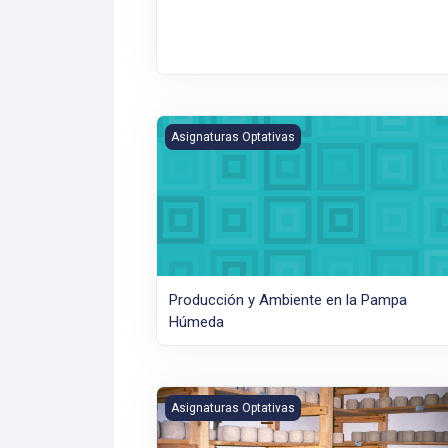
Producción y Ambiente en la Pampa Húme
Asignaturas Optativas
Producción y Ambiente en la Pampa
Húmeda
Productos Lácteos: Aspectos Prácticos de
Asignaturas Optativas