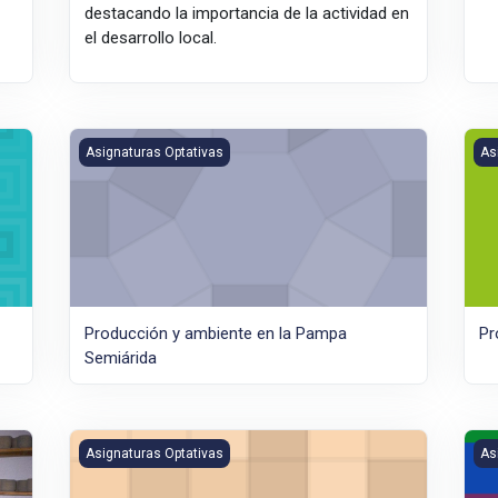
destacando la importancia de la actividad en
el desarrollo local.
da
Producción y ambiente en la Pampa Semiárida
Pro
Asignaturas Optativas
As
Producción y ambiente en la Pampa
Pr
Semiárida
 la Transformación de Leche
PSE Vivencias en territorios de comunidades campesina
Pue
Asignaturas Optativas
As