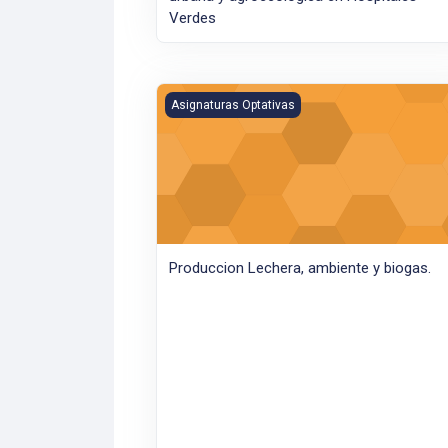
Verdes
Produccion Lechera, ambiente y biogas.
Asignaturas Optativas
Produccion Lechera, ambiente y biogas.