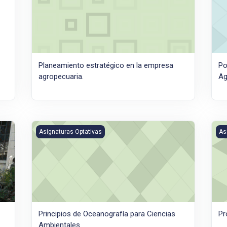
Planeamiento estratégico en la empresa
Po
agropecuaria.
Ag
rbana y agroecológica en Hospitales Verdes
Principios de Oceanografía para Ciencias Ambientales
Pro
Asignaturas Optativas
As
Principios de Oceanografía para Ciencias
Pr
Ambientales