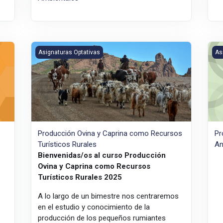
Producción Ovina y Caprina como Recursos Turísticos Ru
Pro
Asignaturas Optativas
As
Producción Ovina y Caprina como Recursos
Pr
Turísticos Rurales
An
Bienvenidas/os al curso Producción
Ovina y Caprina como Recursos
Turísticos Rurales 2025
A lo largo de un bimestre nos centraremos
en el estudio y conocimiento de la
producción de los pequeños rumiantes