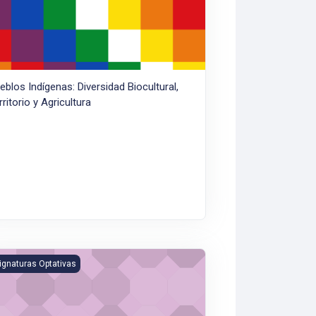
eblos Indígenas: Diversidad Biocultural,
rritorio y Agricultura
temas de producción Lechera en la Cuenca Central 2019
ignaturas Optativas