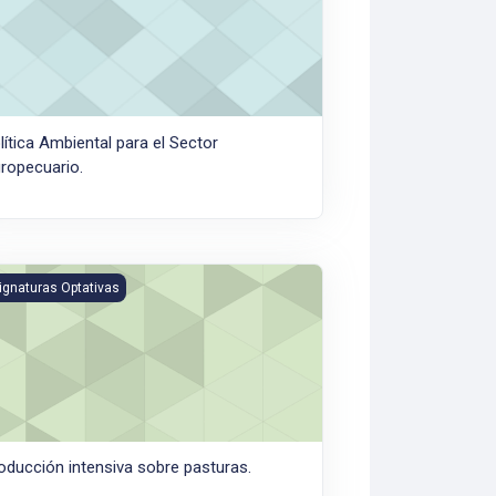
lítica Ambiental para el Sector
ropecuario.
ducción intensiva sobre pasturas.
ignaturas Optativas
oducción intensiva sobre pasturas.