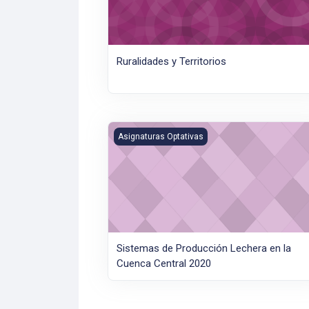
Ruralidades y Territorios
Sistemas de Producción Lechera en la Cue
Asignaturas Optativas
Sistemas de Producción Lechera en la
Cuenca Central 2020