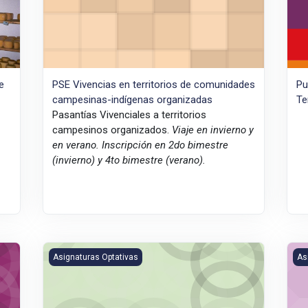
e
PSE Vivencias en territorios de comunidades
Pu
campesinas-indígenas organizadas
Te
Pasantías Vivenciales a territorios
campesinos organizados.
Viaje en invierno y
en verano.
Inscripción en 2do bimestre
(invierno) y 4to bimestre (verano).
Sistemas de Producción Lechera de la Cuenca Central
Sis
Asignaturas Optativas
As