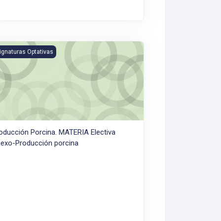
rales
ducción Porcina. MATERIA Electiva
ignaturas Optativas
oducción Porcina. MATERIA Electiva
exo-Producción porcina