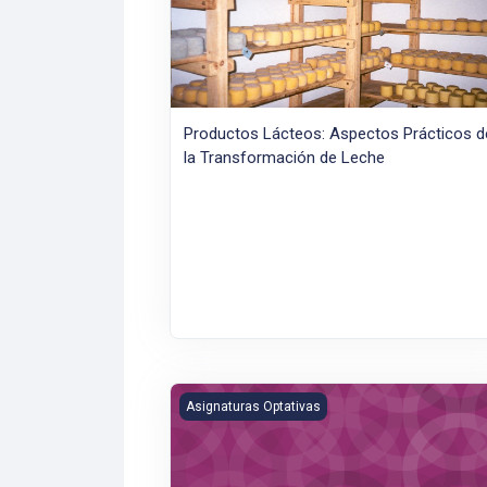
Productos Lácteos: Aspectos Prácticos d
la Transformación de Leche
Ruralidades y Territorios
Asignaturas Optativas