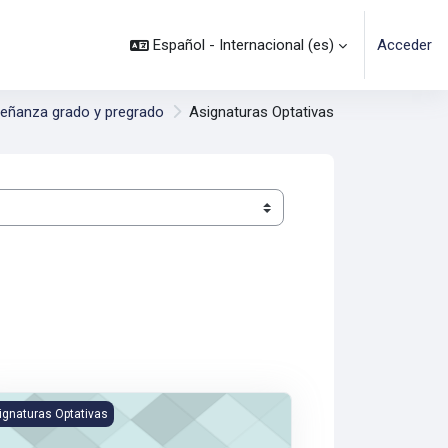
Español - Internacional ‎(es)‎
Acceder
eñanza grado y pregrado
Asignaturas Optativas
ítica Ambiental para el Sector Agropecuario.
ignaturas Optativas