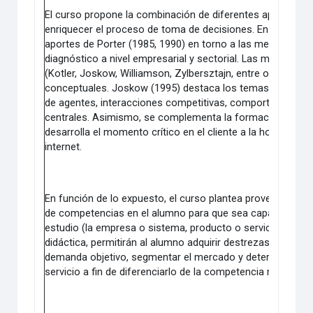
El curso propone la combinación de diferentes aproximac
enriquecer el proceso de toma de decisiones. En este sent
aportes de Porter (1985, 1990) en torno a las metodologías
diagnóstico a nivel empresarial y sectorial. Las mismas h
(Kotler, Joskow, Williamson, Zylbersztajn, entre otros) 
conceptuales. Joskow (1995) destaca los temas de condi
de agentes, interacciones competitivas, comportamiento 
centrales. Asimismo, se complementa la formación con lo
desarrolla el momento crítico en el cliente a la hora de t
internet.
En función de lo expuesto, el curso plantea proveer un marc
de competencias en el alumno para que sea capaz de comp
estudio (la empresa o sistema, producto o servicio). Esto
didáctica, permitirán al alumno adquirir destrezas para defini
demanda objetivo, segmentar el mercado y determinar las 
servicio a fin de diferenciarlo de la competencia mejoran