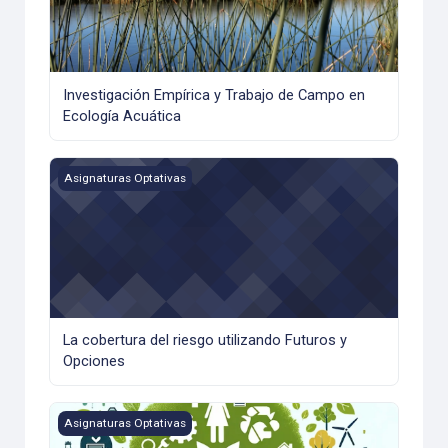
Investigación Empírica y Trabajo de Campo en
Ecología Acuática
La cobertura del riesgo utilizando Futuros y Opciones
Asignaturas Optativas
La cobertura del riesgo utilizando Futuros y
Opciones
La participación social en la gestión ambiental
Asignaturas Optativas