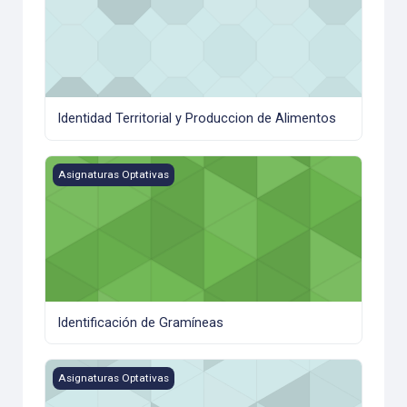
Identidad Territorial y Produccion de Alimentos
Identificación de Gramíneas
Asignaturas Optativas
Identificación de Gramíneas
Informática Agropecuaria_Agro y LEAA
Asignaturas Optativas