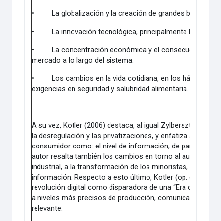
•
La globalización y la creación de grandes bloques
•
La innovación tecnológica, principalmente la biotecn
•
La concentración económica y el consecuente desar
mercado a lo largo del sistema.
•
Los cambios en la vida cotidiana, en los hábitos de
exigencias en seguridad y salubridad alimentaria.
A su vez, Kotler (2006) destaca, al igual Zylbersztajn (op ci
la desregulación y las privatizaciones, y enfatiza aspecto
consumidor como: el nivel de información, de participación
autor resalta también los cambios en torno al aumento de
industrial, a la transformación de los minoristas, la desint
información. Respecto a esto último, Kotler (op. cit.) agreg
revolución digital como disparadora de una “Era de la Info
a niveles más precisos de producción, comunicaciones más
relevante.