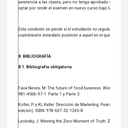
asistencia a las clases, pero no tenga aprobado el examen
optar por rendir el examen en nuevo curso bajo la modalid
Esta condición se pierde si el estudiante no regulariza o pr
cuatrimestre inmediato posterior a aquel en el que se alcan
8. BIBLIOGRAFÍA
8.1. Bibliografía obligatoria
Fava Neves, M. The future of food business.
World Scienti
981-4566-97-1. Parte 1 y Parte 3.
Kotler, P. y KL Keller.
Dirección de Marketing. Pearson Educ
edición). ISBN: 978-607-32-1245-8
Lecinsky, J. Winning the Zero Moment of Truth: ZMOT. Go