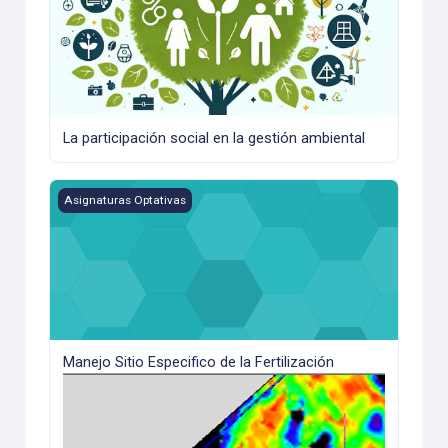
La participación social en la gestión ambiental
Manejo Sitio Especifico de la Fertilización
Asignaturas Optativas
Manejo Sitio Especifico de la Fertilización