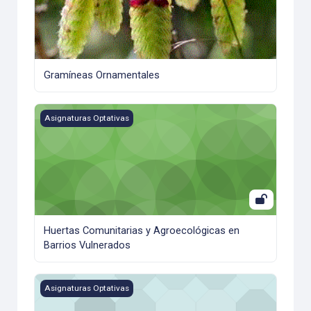
Gramíneas Ornamentales
Huertas Comunitarias y Agroecológicas en Barrios Vulnera
Asignaturas Optativas
Huertas Comunitarias y Agroecológicas en
Barrios Vulnerados
Identidad Territorial y Produccion de Alimentos
Asignaturas Optativas