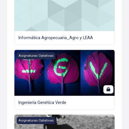
Informática Agropecuaria_Agro y LEAA
Ingeniería Genética Verde
Asignaturas Optativas
Ingeniería Genética Verde
Integración a campo de las actividades profesionales del 
Asignaturas Optativas