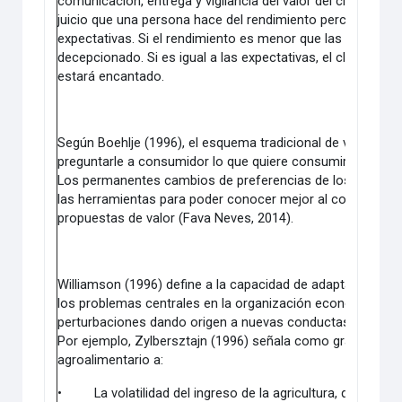
comunicación, entrega y vigilancia del valor del cliente (sat
juicio que una persona hace del rendimiento percibido de 
expectativas. Si el rendimiento es menor que las expectativ
decepcionado. Si es igual a las expectativas, el cliente esta
estará encantado.
Según Boehlje (1996), el esquema tradicional de vender lo
preguntarle a consumidor lo que quiere consumir y, de es
Los permanentes cambios de preferencias de los consumi
las herramientas para poder conocer mejor al consumidor 
propuestas de valor (Fava Neves, 2014).
Williamson (1996) define a la capacidad de adaptación fr
los problemas centrales en la organización económica. Di
perturbaciones dando origen a nuevas conductas, oportuni
Por ejemplo, Zylbersztajn (1996) señala como grandes pe
agroalimentario a:
•
La volatilidad del ingreso de la agricultura, que afr