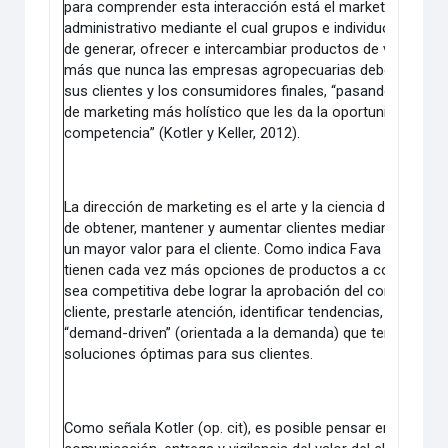
para comprender esta interacción está el marketing. El ma
administrativo mediante el cual grupos e individuos obtien
de generar, ofrecer e intercambiar productos de valor con
más que nunca las empresas agropecuarias deben tener 
sus clientes y los consumidores finales, “pasando de una
de marketing más holístico que les da la oportunidad de 
competencia” (Kotler y Keller, 2012).
La dirección de marketing es el arte y la ciencia de elegi
de obtener, mantener y aumentar clientes mediante la gen
un mayor valor para el cliente. Como indica Fava Neves (
tienen cada vez más opciones de productos a comprar, y 
sea competitiva debe lograr la aprobación del consumidor.
cliente, prestarle atención, identificar tendencias, a fin d
“demand-driven” (orientada a la demanda) que tenga una vis
soluciones óptimas para sus clientes.
Como señala Kotler (op. cit), es posible pensar en marketi