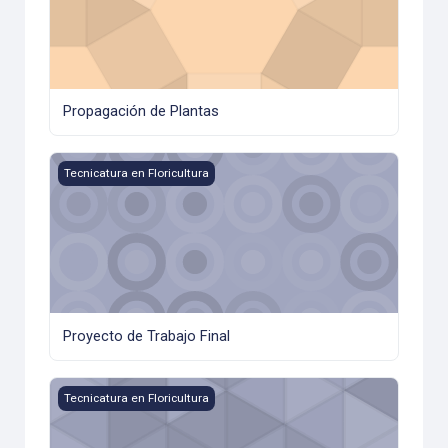
Propagación de Plantas
Proyecto de Trabajo Final
Tecnicatura en Floricultura
Proyecto de Trabajo Final
Química Biológica
Tecnicatura en Floricultura