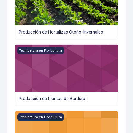
Producción de Hortalizas Otoño-Invernales
Producción de Plantas de Bordura I
Tecnicatura en Floricultura
Producción de Plantas de Bordura I
Producción de Plantas de Bordura II
Tecnicatura en Floricultura