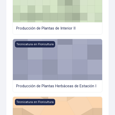
Producción de Plantas de Interior II
Producción de Plantas Herbáceas de Estación I
Tecnicatura en Floricultura
Producción de Plantas Herbáceas de Estación I
Propagación de Plantas
Tecnicatura en Floricultura