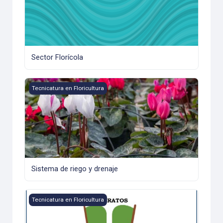
Sector Florícola
Sistema de riego y drenaje
Tecnicatura en Floricultura
Sistema de riego y drenaje
Sustratos, Fertilizantes y Agua (2014) - Sustratos, Agua y
Tecnicatura en Floricultura