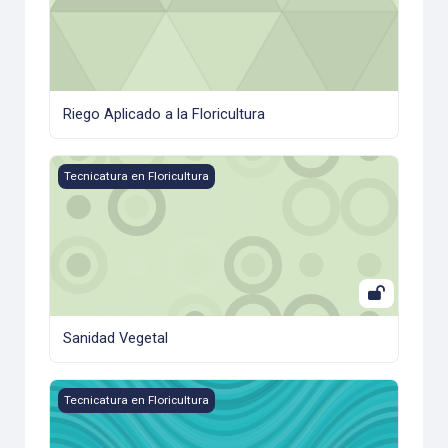
Riego Aplicado a la Floricultura
Sanidad Vegetal
Tecnicatura en Floricultura
Sanidad Vegetal
Sector Florícola
Tecnicatura en Floricultura