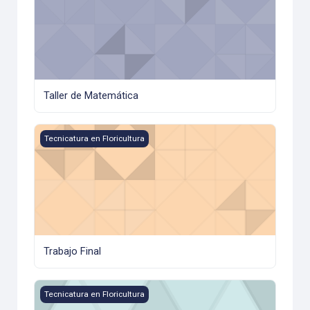
Taller de Matemática
Trabajo Final
Tecnicatura en Floricultura
Trabajo Final
Trabajo y Sociedad
Tecnicatura en Floricultura