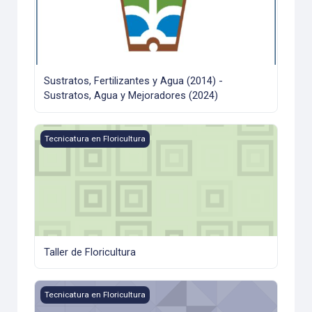
Sustratos, Fertilizantes y Agua (2014) -
Sustratos, Agua y Mejoradores (2024)
Taller de Floricultura
Tecnicatura en Floricultura
Taller de Floricultura
Taller de Matemática
Tecnicatura en Floricultura