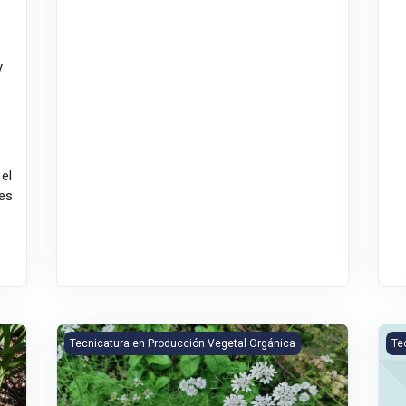
y
 el
res
Botánica Sistemática
Cli
Tecnicatura en Producción Vegetal Orgánica
Te