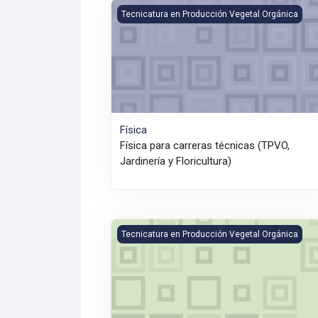
Física
Tecnicatura en Producción Vegetal Orgánica
Física
Física para carreras técnicas (TPVO,
Jardinería y Floricultura)
Industrialización de Vegetales Orgánicos
Tecnicatura en Producción Vegetal Orgánica