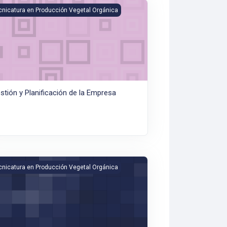
tión y Planificación de la Empresa
cnicatura en Producción Vegetal Orgánica
stión y Planificación de la Empresa
ormática (tecnicaturas SEDES)
cnicatura en Producción Vegetal Orgánica