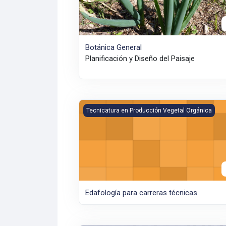
Botánica General
Planificación y Diseño del Paisaje
Edafología para carreras técnicas
Tecnicatura en Producción Vegetal Orgánica
Edafología para carreras técnicas