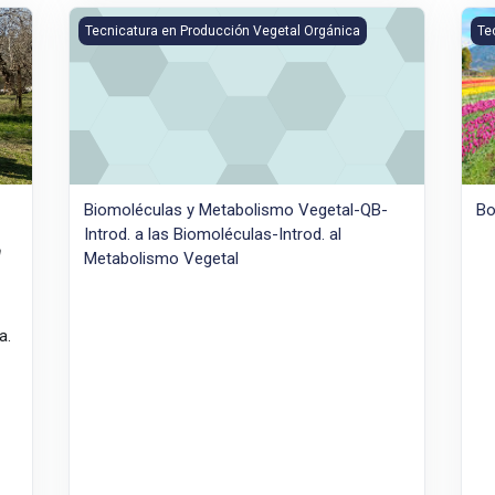
Biomoléculas y Metabolismo Vegetal-QB- Introd. a las Bi
Bot
Tecnicatura en Producción Vegetal Orgánica
Te
Biomoléculas y Metabolismo Vegetal-QB-
Bo
Introd. a las Biomoléculas-Introd. al
a
Metabolismo Vegetal
a.