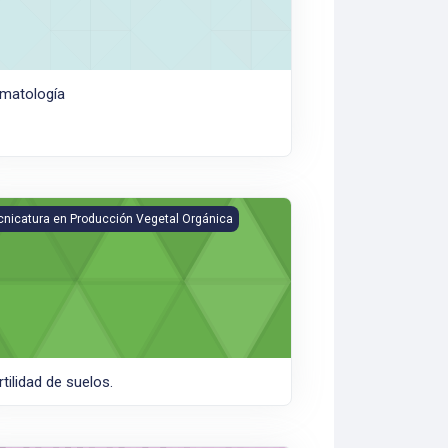
imatología
tilidad de suelos.
cnicatura en Producción Vegetal Orgánica
rtilidad de suelos.