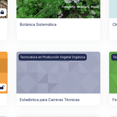
Botánica Sistemática
Cl
Estadística para Carreras Técnicas
Fer
Tecnicatura en Producción Vegetal Orgánica
Te
Estadística para Carreras Técnicas
Fe