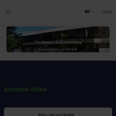
Skip to main content
Log in
Side panel
Te damos la bienvenida
Campus Virtual FAUBA
Accesos útiles
Sitio oficial FAUBA